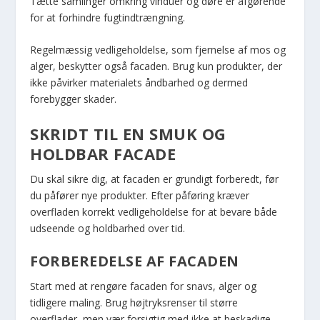
Tætte samlinger omkring vinduer og døre er afgørende
for at forhindre fugtindtrængning.
Regelmæssig vedligeholdelse, som fjernelse af mos og
alger, beskytter også facaden. Brug kun produkter, der
ikke påvirker materialets åndbarhed og dermed
forebygger skader.
SKRIDT TIL EN SMUK OG
HOLDBAR FACADE
Du skal sikre dig, at facaden er grundigt forberedt, før
du påfører nye produkter. Efter påføring kræver
overfladen korrekt vedligeholdelse for at bevare både
udseende og holdbarhed over tid.
FORBEREDELSE AF FACADEN
Start med at rengøre facaden for snavs, alger og
tidligere maling. Brug højtryksrenser til større
overflader, men vær forsigtig med ikke at beskadige