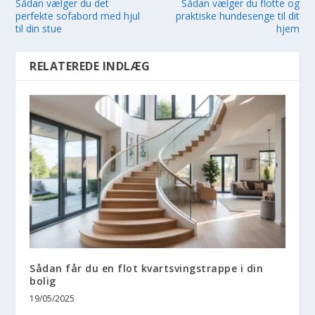
Sådan vælger du det
Sådan vælger du flotte og
perfekte sofabord med hjul
praktiske hundesenge til dit
til din stue
hjem
RELATEREDE INDLÆG
Sådan får du en flot kvartsvingstrappe i din
bolig
19/05/2025