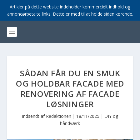
Artikler på dette website indeholder kommercielt indhold og
annoncørbetalte links. Dette er med til at holde siden kørende.
SÅDAN FÅR DU EN SMUK
OG HOLDBAR FACADE MED
RENOVERING AF FACADE
LØSNINGER
Indsendt af
Redaktionen
|
18/11/2025
|
DIY og
håndværk