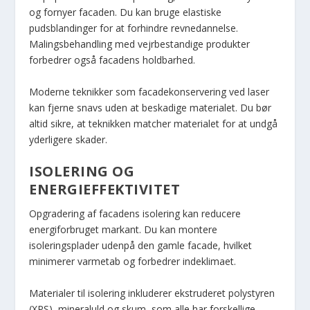
og fornyer facaden. Du kan bruge elastiske
pudsblandinger for at forhindre revnedannelse.
Malingsbehandling med vejrbestandige produkter
forbedrer også facadens holdbarhed.
Moderne teknikker som facadekonservering ved laser
kan fjerne snavs uden at beskadige materialet. Du bør
altid sikre, at teknikken matcher materialet for at undgå
yderligere skader.
ISOLERING OG
ENERGIEFFEKTIVITET
Opgradering af facadens isolering kan reducere
energiforbruget markant. Du kan montere
isoleringsplader udenpå den gamle facade, hvilket
minimerer varmetab og forbedrer indeklimaet.
Materialer til isolering inkluderer ekstruderet polystyren
(XPS), mineraluld og skum, som alle har forskellige