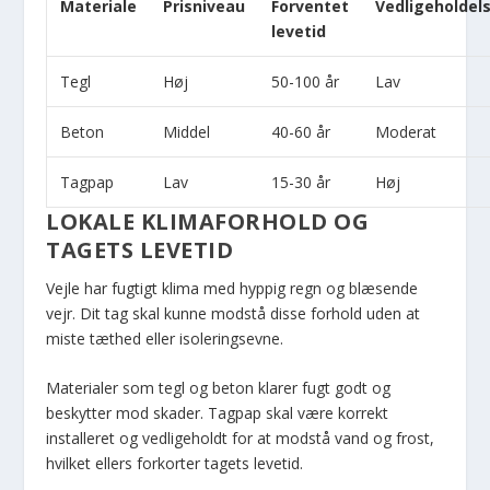
Materiale
Prisniveau
Forventet
Vedligeholdel
levetid
Tegl
Høj
50-100 år
Lav
Beton
Middel
40-60 år
Moderat
Tagpap
Lav
15-30 år
Høj
LOKALE KLIMAFORHOLD OG
TAGETS LEVETID
Vejle har fugtigt klima med hyppig regn og blæsende
vejr. Dit tag skal kunne modstå disse forhold uden at
miste tæthed eller isoleringsevne.
Materialer som tegl og beton klarer fugt godt og
beskytter mod skader. Tagpap skal være korrekt
installeret og vedligeholdt for at modstå vand og frost,
hvilket ellers forkorter tagets levetid.