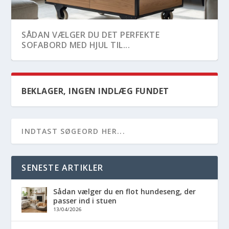
SÅDAN VÆLGER DU DET PERFEKTE
SOFABORD MED HJUL TIL...
BEKLAGER, INGEN INDLÆG FUNDET
SENESTE ARTIKLER
Sådan vælger du en flot hundeseng, der
SÅDAN FÅR DU HJÆLP TIL AT FINDE DEN
INSPIRATION TIL FLOTTE OG PRAKTISKE
passer ind i stuen
RETTE HÅNDVÆRK...
PYNTETING TIL ...
13/04/2026